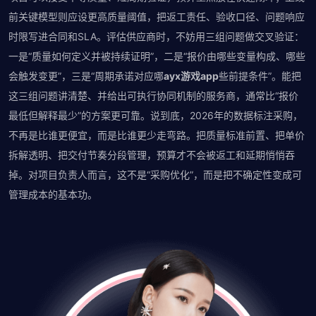
前关键模型则应设更高质量阈值，把返工责任、验收口径、问题响应
时限写进合同和SLA。评估供应商时，不妨用三组问题做交叉验证：
一是“质量如何定义并被持续证明”，二是“报价由哪些变量构成、哪些
会触发变更”，三是“周期承诺对应哪
ayx游戏app
些前提条件”。能把
这三组问题讲清楚、并给出可执行协同机制的服务商，通常比“报价
最低但解释最少”的方案更可靠。说到底，2026年的数据标注采购，
不再是比谁更便宜，而是比谁更少走弯路。把质量标准前置、把单价
拆解透明、把交付节奏分段管理，预算才不会被返工和延期悄悄吞
掉。对项目负责人而言，这不是“采购优化”，而是把不确定性变成可
管理成本的基本功。