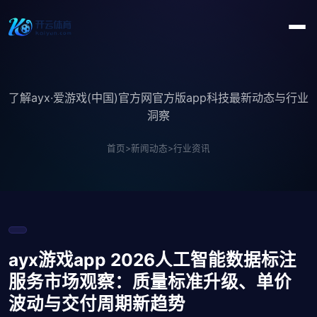
了解ayx·爱游戏(中国)官方网官方版app科技最新动态与行业
洞察
首页
>
新闻动态
>
行业资讯
ayx游戏app 2026人工智能数据标注
服务市场观察：质量标准升级、单价
波动与交付周期新趋势