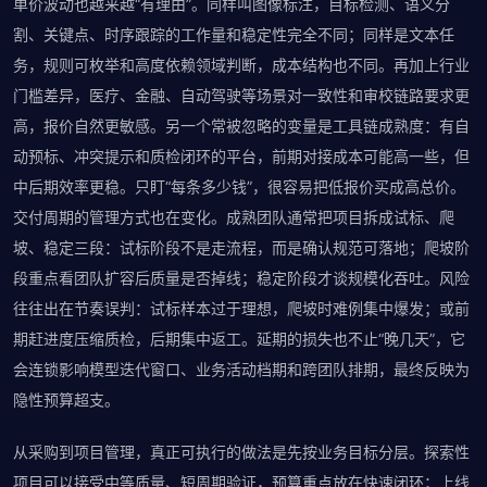
单价波动也越来越“有理由”。同样叫图像标注，目标检测、语义分
割、关键点、时序跟踪的工作量和稳定性完全不同；同样是文本任
务，规则可枚举和高度依赖领域判断，成本结构也不同。再加上行业
门槛差异，医疗、金融、自动驾驶等场景对一致性和审校链路要求更
高，报价自然更敏感。另一个常被忽略的变量是工具链成熟度：有自
动预标、冲突提示和质检闭环的平台，前期对接成本可能高一些，但
中后期效率更稳。只盯“每条多少钱”，很容易把低报价买成高总价。
交付周期的管理方式也在变化。成熟团队通常把项目拆成试标、爬
坡、稳定三段：试标阶段不是走流程，而是确认规范可落地；爬坡阶
段重点看团队扩容后质量是否掉线；稳定阶段才谈规模化吞吐。风险
往往出在节奏误判：试标样本过于理想，爬坡时难例集中爆发；或前
期赶进度压缩质检，后期集中返工。延期的损失也不止“晚几天”，它
会连锁影响模型迭代窗口、业务活动档期和跨团队排期，最终反映为
隐性预算超支。
从采购到项目管理，真正可执行的做法是先按业务目标分层。探索性
项目可以接受中等质量、短周期验证，预算重点放在快速闭环；上线