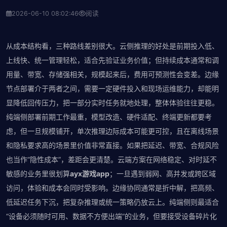
2026-06-10 08:02:46
阅读
从成本结构看，三种路线差别很大。云侧推理的好处是前期投入低、
上线快、统一管理轻松，适合先验证业务价值；但持续成本通常和调
用量、带宽、存储强相关，规模起来后，费用可预测性会变差。边缘
节点部署介于两者之间，需要一定硬件投入和现场运维能力，却能明
显降低回传压力，把一部分实时任务就地处理，整体体验往往更稳。
纯端侧部署前期工作最重，模型改造、硬件适配、终端更新都要考
虑，但一旦规模铺开，单次推理边际成本可能更可控，且在离线场景
和隐私要求高的场景里价值非常直接。如果把延迟、带宽、合规风险
也当作“隐性成本”，差距会更清楚。云端方案在网络稳定、对时延不
敏感的业务里很划算
ayx游戏app
；一旦遇到弱网、高并发或跨区域
访问，体验和成本会同时受影响。边缘协同通常是折中解，把高频、
低延迟任务下沉，把复杂推理或统一策略仍放云上。纯端侧则最适合
“设备必须随时可用、数据不方便出端”的业务，但要接受设备碎片化