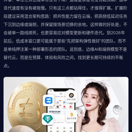
迭代速度有没有被拖慢。只有这三点都站得住，才值得扩展。扩展阶
段建议采用混合架构思路：把共性能力留在云端，把高频低延迟任务
下沉到边缘或端侧，并保留按场景切换的余地。这样做的好处是，不
会被单一路线绑死，也更容易应对模型更新和硬件迭代。到2026年
前后，低成本窗口更可能属于那些“先把架构弹性做好”的团队，而不
是单纯押注某一种部署形态的团队。说到底，边缘AI和端侧模型不是
替代云，而是在预算、体验和风险之间，找到更长期可持续的平衡
点。