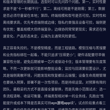
和版本管理的长期挑战。选型时可以先问四个问题。第一，实时性要
求是不是“卡一秒都不行”；第二，离线可用是不是刚需；第三，数据
是否必须尽量留在本地；第四，终端规模和型号是否可控。实时性和
离线要求高，优先考虑端侧或边缘；隐私约束强且设备可控，端侧更
有优势；覆盖规模大但终端复杂，边缘协同常常更现实；需求还在快
速变化、产品形态未定，云端为主通常风险更低。
真正容易失控的，不是模型精度，而是工程链路。模型压缩与蒸馏要
和业务指标绑在一起看，不能只追求“压得更小”；硬件适配要尽早做
兼容性分层，避免后期被单一芯片或驱动卡住；版本管理要有灰度策
略，不然一次更新就可能影响整批设备；监控与回滚要前置设计，尤
其是端侧离散环境，问题发现和恢复都比云端慢；设备生命周期管理
也要纳入预算，部署不是一次性项目，而是持续运营。对预算有限的
团队，最稳妥的方式不是直接全量替换，而是先做小范围试点：选一
条流程清晰、收益可衡量、终端类型相对单一的业务线，先跑出“性
能提升或成本下降是否真实可持
ayx游戏app
续”。试点阶段重点看三
件事：单位任务总成本有没有下降、运维复杂度有没有超预期、版本