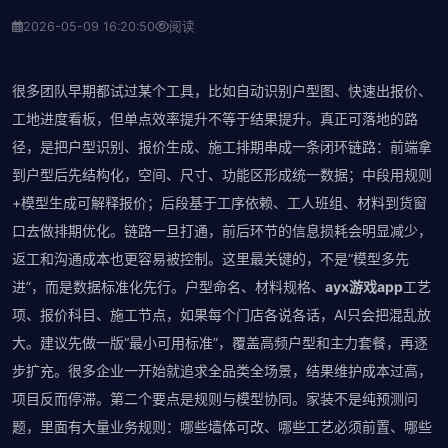
2026-05-09 16:20:50
阅读
很多团队早期都试过某个工具，比如自动识别户型图、快速出报价、
工地进度看板，但单点效率提升不等于结果提升。真正可落地的路
径，是把户型识别、报价生成、施工排期串成一条闭环链路：前端拿
到户型后先结构化，空间、尺寸、功能区形成统一数据；中段用规则
+模型生成可解释报价；后段基于工序依赖、工人班组、材料到货窗
口去做排期优化。链路一旦打通，前后环节的信息损耗会明显减少，
返工和沟通成本也更容易被控制。这里最关键的，不是“模型多先
进”，而是数据标准化先行。户型命名、材料规格、
ayx游戏app
工艺
项、报价科目、施工节点，如果每个门店各说各话，AI只会把混乱放
大。建议先做一版“最小可用标准”，覆盖高频户型和主力套餐，再逐
步扩充。很多企业一开始就追求全品类全场景，结果维护成本过高，
项目反而停滞。第二个要点是规则与模型协同。家装不是纯预测问
题，里面有大量业务规则：哪些墙体可改、哪些工艺必须前置、哪些