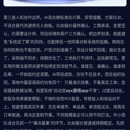
第三是人机协作边界。AI适合做标准化计算、异常提醒、方案比对，
不适合替代关键责任人拍板。比如报价最终确认、工期承诺、变更签
认，仍需要设计师、项目经理和客户三方确认。把边界划清，既能避
免“系统说了算”的风险，也能降低一线同事对新系统的抵触。跨岗位
协同机制也不能忽视。户型识别准确了，但设计端不回填；报价生成
了，采购端不同步；排期优化了，工地执行不闭环，这些都常见。更
实用的做法是把关键字段绑定到流程节点，谁提交、谁确认、谁承担
后果，一开始就约定清楚。AI项目成败，往往不在技术，而在组织协
同。落地中最容易踩的坑有四个：只看演示效果，不看真实工单；忽
视基础数据治理，指望系统“自动变
ayx游戏app
干净”；过度自动化，
把复杂场景硬套模板；不做阶段性ROI复盘，导致投入和收益对不
上。规避思路其实朴素：先在单城市、单品类、单流程试点，用真实
订单跑通，再决定复制节奏。不同规模装企可以用不同打法。中小团
队适合先抓一个“痛点最重”的环节，比如报价提速或排期稳定，先把