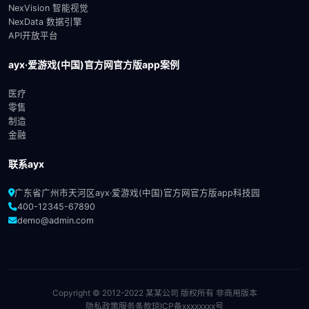
NexVision 智能视觉
NexData 数据引擎
API开放平台
ayx·爱游戏(中国)官方网官方版app案例
医疗
零售
制造
金融
联系ayx
广东省广州市天河区ayx·爱游戏(中国)官方网官方版app科技园
400-12345-67890
demo@admin.com
Copyright © 2012-2022 某某公司 版权所有 非商用版本
隐私政策
服务条款
琼ICP备xxxxxxxx号