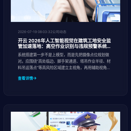
2026-07-19 08:03:32
公司动态
开云 2026年人工智能视觉在建筑工地安全监
管加速落地：高空作业识别与违规预警系统进
入
系统搭建第一步不是上模型，而是先把摄像点位规划做
对。应围绕“高处临边、脚手架通道、塔吊作业半径、材
料吊运落点”等高风险区域建立主视角，再用辅助视角补
足遮
查看详情