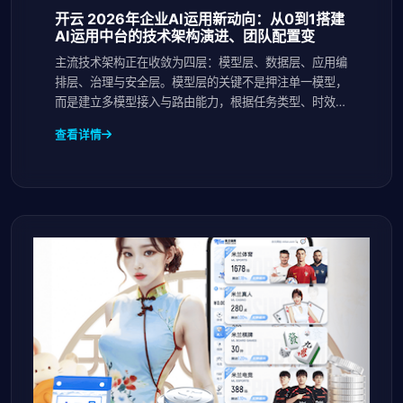
开云 2026年企业AI运用新动向：从0到1搭建
AI运用中台的技术架构演进、团队配置变
主流技术架构正在收敛为四层：模型层、数据层、应用编
排层、治理与安全层。模型层的关键不是押注单一模型，
而是建立多模型接入与路由能力，根据任务类型、时效和
成
查看详情