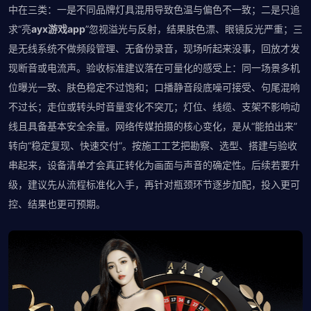
中在三类：一是不同品牌灯具混用导致色温与偏色不一致；二是只追
求“亮
ayx游戏app
”忽视溢光与反射，结果肤色漂、眼镜反光严重；三
是无线系统不做频段管理、无备份录音，现场听起来没事，回放才发
现断音或电流声。验收标准建议落在可量化的感受上：同一场景多机
位曝光一致、肤色稳定不过饱和；口播静音段底噪可接受、句尾混响
不过长；走位或转头时音量变化不突兀；灯位、线缆、支架不影响动
线且具备基本安全余量。网络传媒拍摄的核心变化，是从“能拍出来”
转向“稳定复现、快速交付”。按施工工艺把勘察、选型、搭建与验收
串起来，设备清单才会真正转化为画面与声音的确定性。后续若要升
级，建议先从流程标准化入手，再针对瓶颈环节逐步加配，投入更可
控、结果也更可预期。