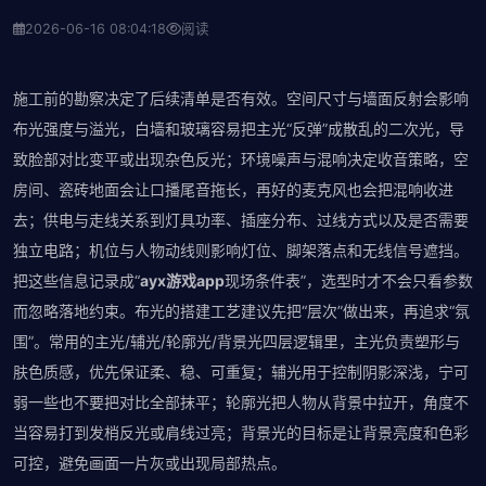
2026-06-16 08:04:18
阅读
施工前的勘察决定了后续清单是否有效。空间尺寸与墙面反射会影响
布光强度与溢光，白墙和玻璃容易把主光“反弹”成散乱的二次光，导
致脸部对比变平或出现杂色反光；环境噪声与混响决定收音策略，空
房间、瓷砖地面会让口播尾音拖长，再好的麦克风也会把混响收进
去；供电与走线关系到灯具功率、插座分布、过线方式以及是否需要
独立电路；机位与人物动线则影响灯位、脚架落点和无线信号遮挡。
把这些信息记录成“
ayx游戏app
现场条件表”，选型时才不会只看参数
而忽略落地约束。布光的搭建工艺建议先把“层次”做出来，再追求“氛
围”。常用的主光/辅光/轮廓光/背景光四层逻辑里，主光负责塑形与
肤色质感，优先保证柔、稳、可重复；辅光用于控制阴影深浅，宁可
弱一些也不要把对比全部抹平；轮廓光把人物从背景中拉开，角度不
当容易打到发梢反光或肩线过亮；背景光的目标是让背景亮度和色彩
可控，避免画面一片灰或出现局部热点。