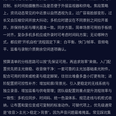
控制、长时间拍摄散热以及是否便于外接监视器和供电。焦段策略
上，资讯动态常见的中近景以自然透视为主，过广容易脸部变形，过
长又会压缩空间并放大抖动；多机位时建议在不同景别之间拉开差
异，并保持色彩与曝光基准一致。同步方面，简单场景可用拍手板统
一对齐，复杂多机多机位或外录时可考虑时间码方案；无论哪种方
式，都应把“开机自检”流程固定下来：白平衡、快门/帧率、音频电
平、监看与录制介质剩余空间逐项确认。
预算清单的分档思路可以按“先保证可用，再追求效率”来做。入门配
置优先把主光做稳、收音做干净：一套可靠的主光加基础柔光附件，
配合可用的领夹或枪麦与稳定脚架，往往比堆叠多盏小灯更有效；进
阶配置把可控性补齐：增加轮廓/背景光、引入更稳定的无线系统与
独立录音、增加监看与供电管理；团队级配置则重点提升流程效率与
一致性：多机位同步、时间码、统一色温体系、规范走线与机柜式收
纳，让布置和复位变成可复制的标准动作。可替代项上，优先级通常
是“收音＞主光＞稳定＞背景”，因为声音问题最难掩盖。常见踩坑集