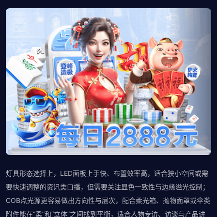
灯具形态选择上，LED面板上手快、布置效率高，适合狭小空间或需
要快速调整的资讯类口播，但需要关注显色一致性与边缘溢光控制；
COB点光源更容易做出方向性与层次，配合柔光箱、抛物面罩或伞类
附件能在“柔”和“立体”之间找到平衡，适合人物专访、访谈与产品讲