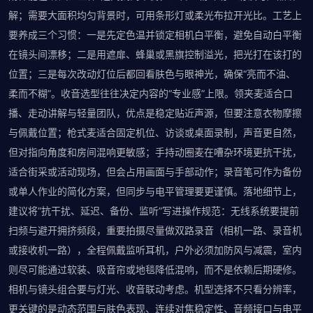
解；需要大面积均匀背景时，可用条形灯或柔光布拉开光比。工艺上
要养成三个习惯：一是先定色温并锁定相机白平衡，避免自动白平衡
在镜头间漂移；二是用遮扉、蜂巢或黑旗控制溢光，把光打在该打的
位置；三是每次改动灯位后都回看肤色与眼神光，确保“亮而不油、
柔而不糊”。收音选型往往决定内容的“专业感”上限。领夹麦适合口
播、走动讲解与轻量团队，优点是稳定贴近声源，但要注意衣物摩擦
与佩戴位置；枪式麦适合固定机位、访谈或桌面录制，声音更自然，
但对指向角度和房间混响更敏感；手持动圈麦在嘈杂环境更抗干扰，
适合街采或活动现场，但会占用画面与手部动作；录音笔可作为备份
或单人作业的简化方案，但同步与电平管理要更谨慎。落地细节上，
建议将“抗干扰、延迟、备份、监听”写进操作规范：无线系统要提前
扫频与避开拥挤频段，重要拍摄尽量做双路录音（相机一路、录音机
或接收机一路），全程佩戴监听耳机，户外必须加防风与减震，室内
则尽可能通过软装、吸音帘或地毯降低混响，而不是依赖后期硬修。
相机与镜头组合要与灯光、收音联动考虑。机型选择不只看分辨率，
更关键的是动态范围与肤色表现、连续对焦稳定性、音频接口与电平