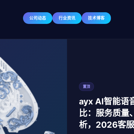
公司动态
行业资讯
技术博客
置顶
ayx AI智
比：服务质量
析，2026客