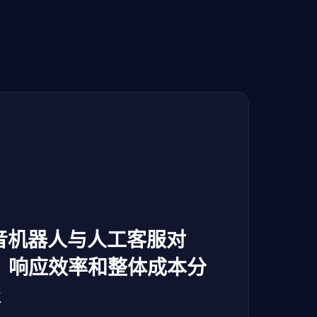
能语音机器人与人工客服对
、响应效率和整体成本分
服