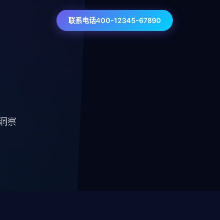
联系电话400-12345-67890
业洞察