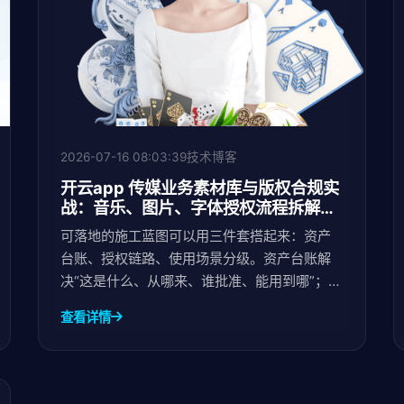
2026-07-16 08:03:39
技术博客
开云app 传媒业务素材库与版权合规实
战：音乐、图片、字体授权流程拆解与
常见雷区清单
可落地的施工蓝图可以用三件套搭起来：资产
台账、授权链路、使用场景分级。资产台账解
决“这是什么、从哪来、谁批准、能用到哪”；授
权链路解决“权利人是谁、授了
查看详情