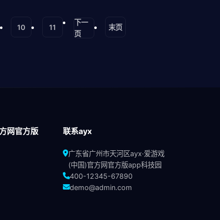
下一
10
11
末页
页
官方网官方版
联系ayx
广东省广州市天河区ayx·爱游戏
(中国)官方网官方版app科技园
400-12345-67890
demo@admin.com