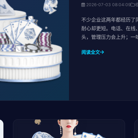
2026-07-03 08:04:09
不少企业这两年都经历了
耐心却更短。电话、在线
头，管理压力会上升；一味
阅读全文