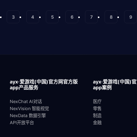
3
4
5
6
7
8
9
ayx·爱游戏(中国)官方网官方版
ayx·爱游戏(中国)
app产品服务
app案例
NexChat AI对话
医疗
NexVision 智能视觉
零售
NexData 数据引擎
制造
API开放平台
金融