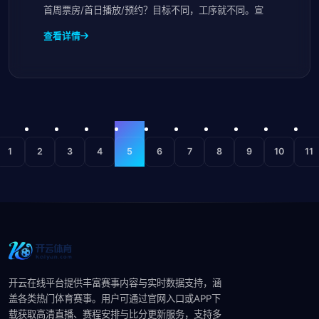
首周票房/首日播放/预约？目标不同，工序就不同。宣
查看详情
1
2
3
4
5
6
7
8
9
10
11
开云在线平台提供丰富赛事内容与实时数据支持，涵
盖各类热门体育赛事。用户可通过官网入口或APP下
载获取高清直播、赛程安排与比分更新服务，支持多