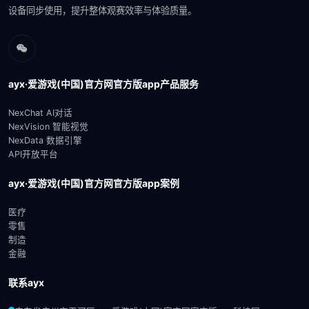
设备同步使用，提升整体观赛效率与体验质量。
ayx·爱游戏(中国)官方网官方版app产品服务
NexChat AI对话
NexVision 智能视觉
NexData 数据引擎
API开放平台
ayx·爱游戏(中国)官方网官方版app案例
医疗
零售
制造
金融
联系ayx