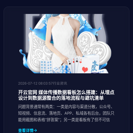
2026-07-12 08:03:57
行业资讯
开云官网 媒体传播数据看板怎么搭建：从埋点
设计到数据源整合的落地流程与避坑清单
问题背景通常有两类：一类是内容与渠道分散，公众号、
短视频、信息流、落地页、APP、私域各有后台，团队只
能用截图和表格“拼答案”；另一类是看板有了但不可信
查看详情