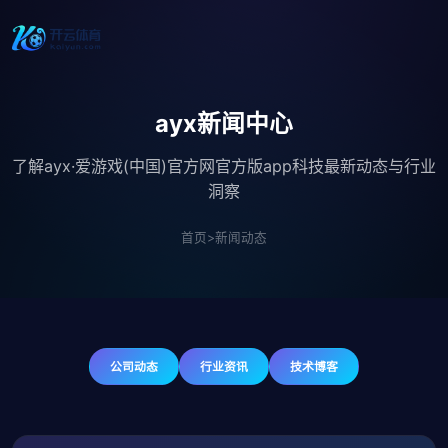
ayx新闻中心
了解ayx·爱游戏(中国)官方网官方版app科技最新动态与行业
洞察
首页
>
新闻动态
公司动态
行业资讯
技术博客