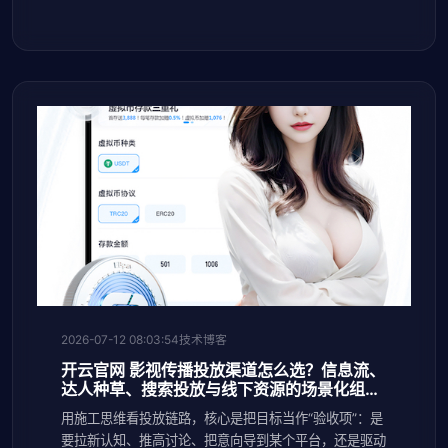
2026-07-12 08:03:54
技术博客
开云官网 影视传播投放渠道怎么选？信息流、
达人种草、搜索投放与线下资源的场景化组合
对比
用施工思维看投放链路，核心是把目标当作“验收项”：是
要拉新认知、推高讨论、把意向导到某个平台，还是驱动