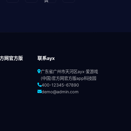
页
官方网官方版
联系ayx
广东省广州市天河区ayx·爱游戏
(中国)官方网官方版app科技园
400-12345-67890
demo@admin.com