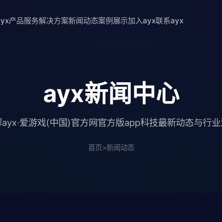
yx
产品服务
解决方案
新闻动态
案例展示
加入ayx
联系ayx
ayx新闻中心
ayx·爱游戏(中国)官方网官方版app科技最新动态与行
首页
>
新闻动态