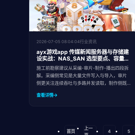
2026-07-05 08:04:04
行业资讯
ayx游戏app 传媒新闻服务器与存储建
设实战：NAS_SAN 选型要点、容量预
算模型与容灾备份落
施工前勘察建议从采编-审片-制作-播出四段拆
解。采编侧常见是大量文件写入与导入，审片
侧更关注连续吞吐与多路并发读取，制作侧既
要高带宽也在意低时延（工程文
查看详情
上一
首页
4
5