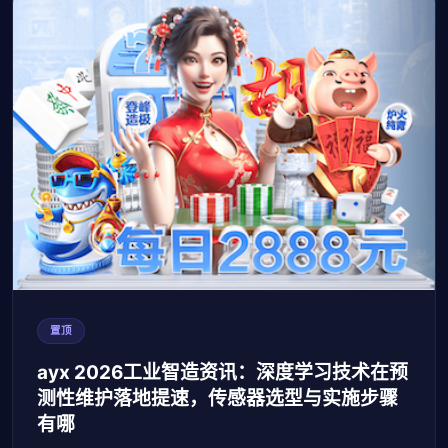
置顶
ayx 2026工业智造资讯：深度学习技术在预
测性维护落地提速，传感器选型与实施步骤
有哪