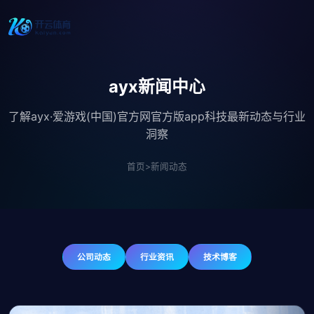
ayx新闻中心
了解ayx·爱游戏(中国)官方网官方版app科技最新动态与行业
洞察
首页
>
新闻动态
公司动态
行业资讯
技术博客