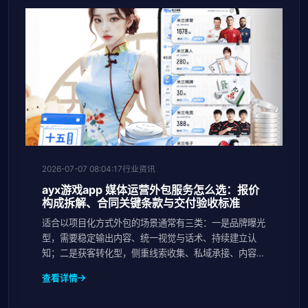
2026-07-07 08:04:17
行业资讯
ayx游戏app 媒体运营外包服务怎么选：报价
构成拆解、合同关键条款与交付验收标准
适合以项目化方式外包的场景通常有三类：一是品牌曝光
型，需要稳定输出内容、统一视觉与话术、持续建立认
知；二是获客转化型，侧重线索收集、私域承接、内容到
转化
查看详情