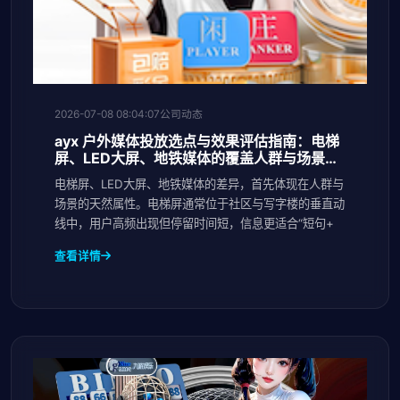
2026-07-08 08:04:07
公司动态
ayx 户外媒体投放选点与效果评估指南：电梯
屏、LED大屏、地铁媒体的覆盖人群与场景差
异
电梯屏、LED大屏、地铁媒体的差异，首先体现在人群与
场景的天然属性。电梯屏通常位于社区与写字楼的垂直动
线中，用户高频出现但停留时间短，信息更适合“短句+
查看详情