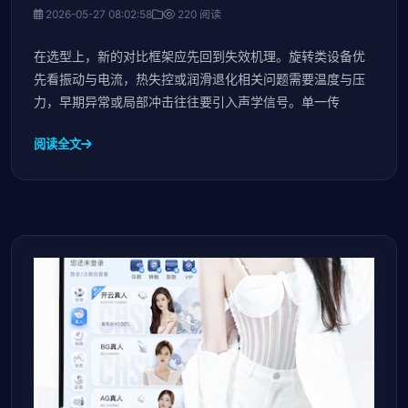
2026-05-27 08:02:58
220 阅读
在选型上，新的对比框架应先回到失效机理。旋转类设备优
先看振动与电流，热失控或润滑退化相关问题需要温度与压
力，早期异常或局部冲击往往要引入声学信号。单一传
阅读全文