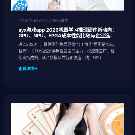
2026-07-08 08:04:10
技术博客
ayx游戏app 2026机器学习推理硬件新动向：
GPU、NPU、FPGA成本性能比较与企业选购
建
进入2026年，推理硬件格局更像“分工协作”而不是“单点
替代”。GPU仍然是通用性最强的主力，模型覆盖广、框
架支持成熟，适合多模型并行和快速上线；NPU
查看详情